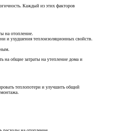
логичность. Каждый из этих факторов
ты на отопление.
ени и ухудшения теплоизоляционных свойств.
ьным.
ь на общие затраты на утепление дома и
ировать теплопотери и улучшить общий
 монтажа.
ь расходы на отопление.