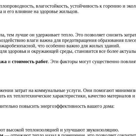
лопроводность, влагостойкость, устойчивость к горению и эко
 и его влияние на здоровье жильцов.
, тем лучше он удерживает тепло. Это позволяет снизить затра
воздействию влаги важна для предотвращения образования плес
жаробезопасной, что особенно важно для жилых зданий.
ля здоровья и окружающей среды, становится все более актуал
ажа
и
стоимость работ
. Эти факторы могут существенно повлият
ижении затрат на коммунальные услуги. Они помогают минимиз
ть их теплотехнические характеристики, качество материалов и
ачительно повысить энергоэффективность вашего дома:
т высокой теплоизоляцией и улучшают звукоизоляцию.
ем
— отражают тепло назад в помещение, что позволяет сократит