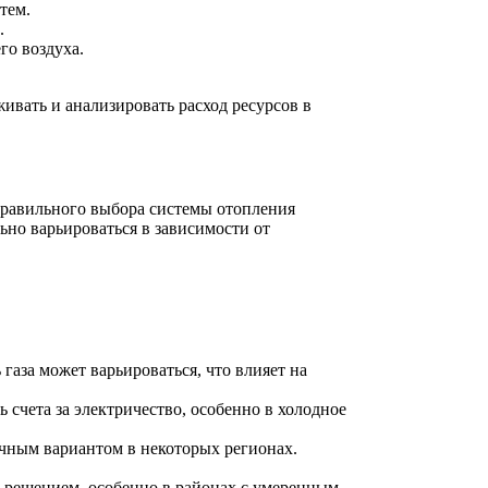
тем.
.
го воздуха.
живать и анализировать расход ресурсов в
правильного выбора системы отопления
ьно варьироваться в зависимости от
аза может варьироваться, что влияет на
 счета за электричество, особенно в холодное
ичным вариантом в некоторых регионах.
 решением, особенно в районах с умеренным