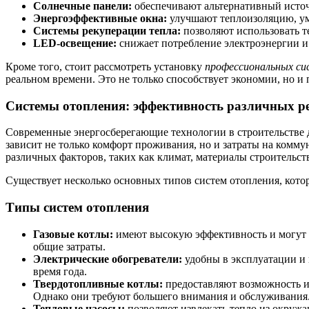
Солнечные панели:
обеспечивают альтернативный источ
Энергоэффективные окна:
улучшают теплоизоляцию, ум
Системы рекуперации тепла:
позволяют использовать те
LED-освещение:
снижает потребление электроэнергии и
Кроме того, стоит рассмотреть установку
профессиональных си
реальном времени. Это не только способствует экономии, но 
Системы отопления: эффективность различных р
Современные энергосберегающие технологии в строительстве 
зависит не только комфорт проживания, но и затраты на комм
различных факторов, таких как климат, материалы строительс
Существует несколько основных типов систем отопления, кото
Типы систем отопления
Газовые котлы:
имеют высокую эффективность и могут о
общие затраты.
Электрические обогреватели:
удобны в эксплуатации и 
время года.
Твердотопливные котлы:
предоставляют возможность ис
Однако они требуют большего внимания и обслуживания
Тепловые насосы:
позволяют извлекать тепло из окружа