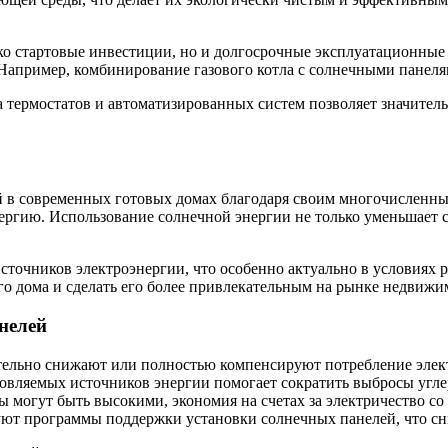
о стартовые инвестиции, но и долгосрочные эксплуатационные 
Например, комбинирование газового котла с солнечными панеля
ка термостатов и автоматизированных систем позволяет значите
ой в современных готовых домах благодаря своим многочисленн
ергию. Использование солнечной энергии не только уменьшает с
очников электроэнергии, что особенно актуально в условиях ра
о дома и сделать его более привлекательным на рынке недвижи
нелей
ельно снижают или полностью компенсируют потребление элект
вляемых источников энергии помогает сократить выбросы углер
 могут быть высокими, экономия на счетах за электричество со
ют программы поддержки установки солнечных панелей, что сн