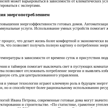
панелей может варьироваться в зависимости от климатических у
тироваться с экспертами.
ния энергопотреблением
повышения энергоэффективности готовых домов. Автоматизация
коммунальные услуги. Использование умных устройств помогает 
т процесс, что делает жизнь более комфортной и экономически 
тв, что позволяет получать полную картину о потреблении энер
температуры в зависимости от времени суток и присутствия люд
ния и таймеров помогает выключать свет в пустующих комнатах
ва позволяют отслеживать потребление энергии и выявлять изб
диную сеть для централизованного управления.
ия и умные технологии играют ключевую роль в будущем энерг
ги, но и способствуют более рациональному использованию ресу
логий Ивана Петрова, современные готовые дома могут значите
тировании и строительстве. «По статистике, грамотное утепле