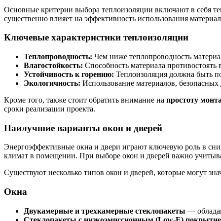
Основные критерии выбора теплоизоляции включают в себя теп
существенно влияет на эффективность использования материала
Ключевые характеристики теплоизоляции
Теплопроводность:
Чем ниже теплопроводность материала
Влагостойкость:
Способность материала противостоять 
Устойчивость к горению:
Теплоизоляция должна быть по
Экологичность:
Использование материалов, безопасных д
Кроме того, также стоит обратить внимание на
простоту монт
сроки реализации проекта.
Наилучшие варианты окон и дверей
Энергоэффективные окна и двери играют ключевую роль в сн
климат в помещении. При выборе окон и дверей важно учитыва
Существуют несколько типов окон и дверей, которые могут зн
Окна
Двукамерные и трехкамерные стеклопакеты
— обладаю
Стеклопакеты с низкоэмиссионным (Low-E) покрыти