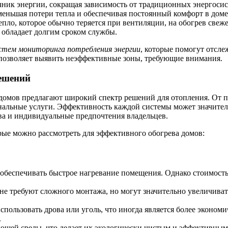
ник энергии, сокращая зависимость от традиционных энергосис
еньшая потери тепла и обеспечивая постоянный комфорт в доме
пло, которое обычно теряется при вентиляции, на обогрев свеже
 обладает долгим сроком службы.
стем мониторинга потребления энергии
, которые помогут отсле
и позволяет выявить неэффективные зоны, требующие внимания.
ешений
домов предлагают широкий спектр решений для отопления. От 
унальные услуги. Эффективность каждой системы может значител
тва и индивидуальные предпочтения владельцев.
рые можно рассмотреть для эффективного обогрева домов:
беспечивать быстрое нагревание помещения. Однако стоимость г
не требуют сложного монтажа, но могут значительно увеличивать
пользовать дрова или уголь, что иногда является более эконом
.
ющей среды, что делает их экологически чистым и эффективным