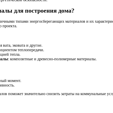
иалы для построения дома?
зличными типами энергосберегающих материалов и их характерис
о проекта.
я вата, эковата и другие.
фициентом теплопередачи.
ацией тепла.
иалы
: композитные и древесно-полимерные материалы.
ный момент.
ивность.
ов поможет значительно снизить затраты на коммунальные услу