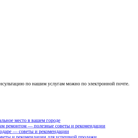
онсультацию по нашим услугам можно по электронной почте.
льное место в вашем городе
ным ремонтом — полезные советы и рекомендации
нодаре — советы и рекомендации
оветы и рекомендации для успешной продажи